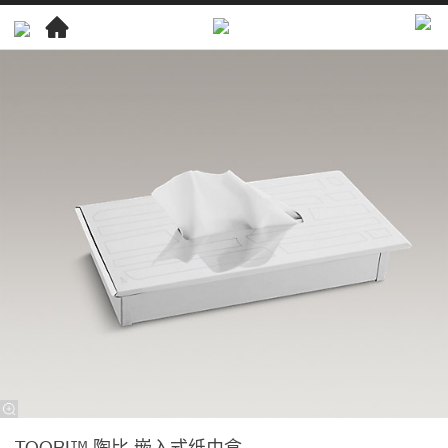
卫
浴
产
品
浴
室
配
件
浴
室
配
件
TOOBI™
陶
TOOBI™ 陶比 嵌入式纸巾盒