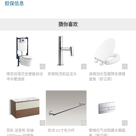
担保信息
猜你喜欢
维亚挂墙式坐便器自动
依莱梳洗脸盆龙头
逸格加长型缓降坐便器
冲水暖逸版
盖板（舒立款）
芙彩 浴室柜 双抽
凯诗 24寸毛巾杆​
黎维拉气动隐藏水箱面
1000mm–奶咖色
板（致巧版）