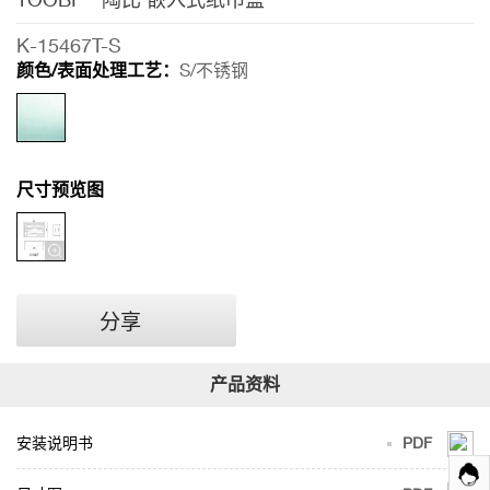
比
嵌
K-15467T-S
入
颜色/表面处理工艺：
S/不锈钢
式
纸
巾
尺寸预览图
盒
分享
安装说明书
PDF