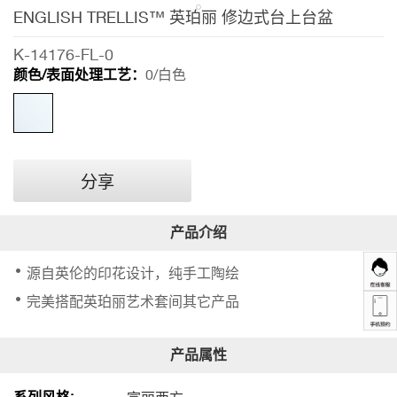
列
ENGLISH TRELLIS™ 英珀丽 修边式台上台盆
ENGLISH
K-14176-FL-0
TRELLIS™
颜色/表面处理工艺：
0/白色
英
珀
丽
修
边
分享
式
台
上
源自英伦的印花设计，纯手工陶绘
台
完美搭配英珀丽艺术套间其它产品
盆