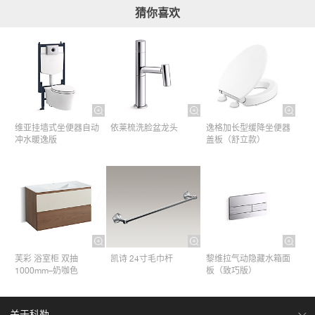
猜你喜欢
维亚挂墙式坐便器自动
依莱梳洗脸盆龙头
逸格加长型缓降坐便器
冲水暖逸版
盖板（舒立款）
芙彩 浴室柜 双抽
凯诗 24寸毛巾杆​
黎维拉气动隐藏水箱面
1000mm–奶咖色
板（致巧版）
关于科勒