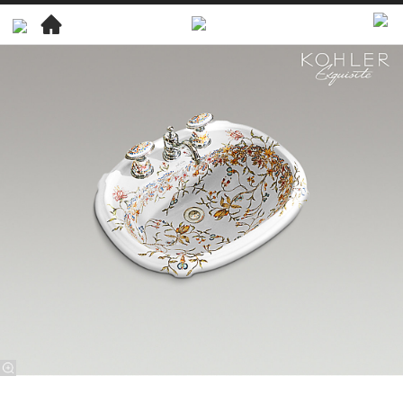
科
勒
精
选
精
选
艺
术
系
列
英
珀
丽
系