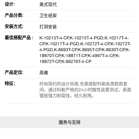
设计:
美式现代
产品分类:
卫生纸架
安装方式:
打洞安装
最佳搭配产品 :
K-10215T-4-CP,K-10215T-4-PGD,K-10217T-4-
CP,K-10217T-4-PGD,K-10272T-4-CP,K-10272T-
4-PGD,K-8693T-CP,K-8695T-CP,K-8630T-CP,K-
18870T-CP,K-18871T-CP,K-4997T-4-CP,K-
18872T-CP,K-98276T-4-CP
产品定位:
高雅
特征：
时尚简约的设计风格,完美搭配科勒各类欧款套
间。通过科勒严格的24小时酸性盐雾测试，表面
镀层强力耐腐蚀，经久耐用。
服务与支持