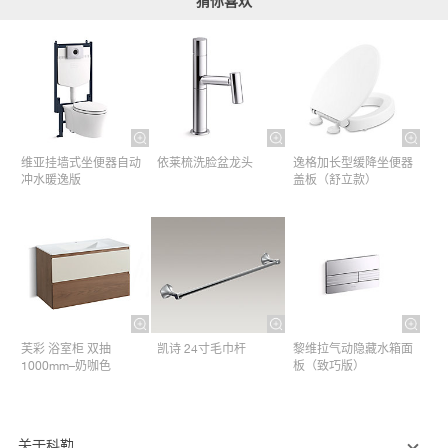
猜你喜欢
维亚挂墙式坐便器自动
依莱梳洗脸盆龙头
逸格加长型缓降坐便器
冲水暖逸版
盖板（舒立款）
芙彩 浴室柜 双抽
凯诗 24寸毛巾杆​
黎维拉气动隐藏水箱面
1000mm–奶咖色
板（致巧版）
关于科勒