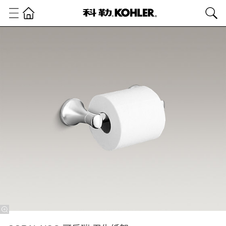
卫
浴
产
品
浴
室
配
件
浴
室
配
件
CORALAIS®
可乐瑞 卫生
纸架