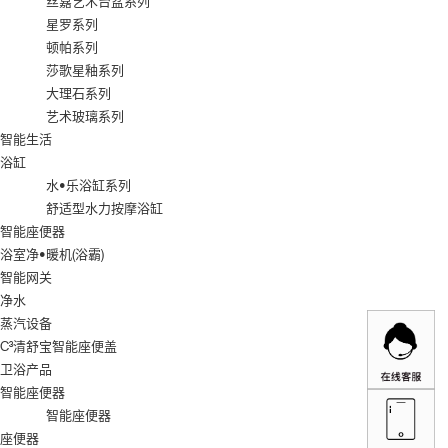
丝嘉艺术台盆系列
星罗系列
顿帕系列
莎歌星釉系列
大理石系列
艺术玻璃系列
智能生活
浴缸
水•乐浴缸系列
舒适型水力按摩浴缸
智能座便器
浴室净•暖机(浴霸)
智能网关
净水
蒸汽设备
C³清舒宝智能座便盖
卫浴产品
智能座便器
智能座便器
座便器