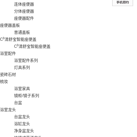
连体座便器
分体座便器
座便器配件
座便器盖板
普通盖板
3
C
清舒宝智能座便盖
3
C
清舒宝智能座便盖
浴室配件
浴室配件系列
灯具系列
瓷砖石材
梳妆
浴室家具
镜柜/镜子系列
台盆
浴室龙头
台盆龙头
浴缸龙头
净身盆龙头