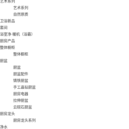
艺术系列
艺术系列
自然原质
卫浴新品
套间
浴室净·暖机（浴霸）
厨房产品
整体橱柜
整体橱柜
厨盆
厨盆
厨盆配件
铸铁厨盆
手工晶钻厨盆
厨房电器
拉伸厨盆
云砚石厨盆
厨房龙头
厨房龙头系列
净水