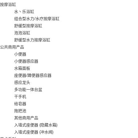
按摩浴缸
水丶乐浴缸
组合型水力/水疗按摩浴缸
舒缓型按摩浴缸
泡泡浴缸
舒缓型水力按摩浴缸
公共商用产品
小便器
小便器感应器
水箱面板
座便器/蹲便器感应器
感应龙头
多功能一体台盆
干手机
给皂器
拖把池
其他商用产品
入墙式座便器 (隐藏水箱)
入墙式座便器 (冲水阀)