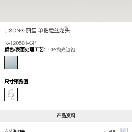
LISON® 丽笙 单把脸盆龙头
K-12050T-CP
颜色/表面处理工艺：
CP/抛光镀铬
尺寸预览图
安装说明书
PDF