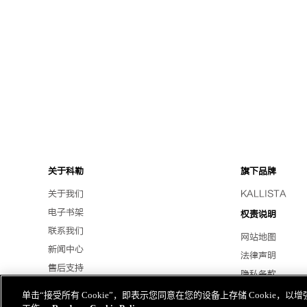
关于科勒
旗下品牌
关于我们
KALLISTA
电子书架
权责说明
联系我们
网站地图
新闻中心
法律声明
售后支持
隐私条款
招贤纳士
Cookies披露声
单击“接受所有 Cookie”，即表示您同意在您的设备上存储 Cookie
海外官网