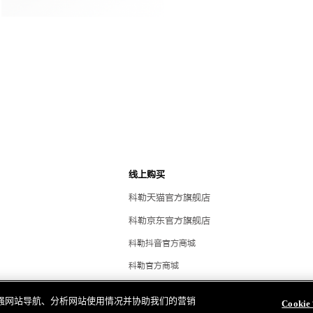
线上购买
科勒天猫官方旗舰店
科勒京东官方旗舰店
科勒抖音官方商城
科勒官方商城
科勒优选
明
，以增强网站导航、分析网站使用情况并协助我们的营销
Cooki
科勒雅悦会