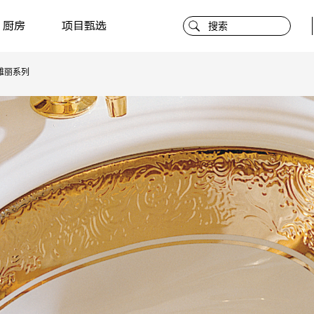
厨房
项目甄选
雅丽系列